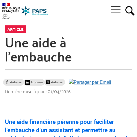
Aller
Aller
Aller
à
au
au
Ouvrir
la
menu
contenu
RE
le
recherche
principal,
menu
ARTICLE
principal
Une aide à
l’embauche
Autoriser
Autoriser
Autoriser
Dernière mise à jour :
01/04/2026
Une aide financière pérenne pour faciliter
l’embauche d’un assistant et permettre au