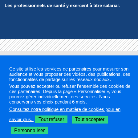
Les professionnels de santé y exercent à titre salarial.
Guichet unique
Cookies et traceurs
Gestion des cookies
Ce site utilise les services de partenaires pour mesurer son
audience et vous proposer des vidéos, des publications, des
ARS 2019
fonctionnalités de partage sur les réseaux sociaux.
Vous pouvez accepter ou refuser l’ensemble des cookies de
Sélectionnez une région pour accéder à votre site PAPS
ces partenaires. Depuis la page « Personnaliser », vous
pourrez gérer individuellement ces services. Nous
conservons vos choix pendant 6 mois.
Les sites PAPS
Consultez notre politique en matière de cookies pour en
savoir plus.
Tout refuser
Tout accepter
Personnaliser