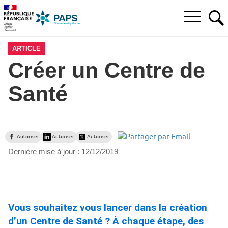
Aller
Aller
Aller
à
au
au
Ouvrir
la
menu
contenu
RE
le
recherche
principal,
menu
ARTICLE
principal
Créer un Centre de
Santé
Autoriser
Autoriser
Autoriser
Dernière mise à jour :
12/12/2019
Vous souhaitez vous lancer dans la création
d’un Centre de Santé ? À chaque étape, des