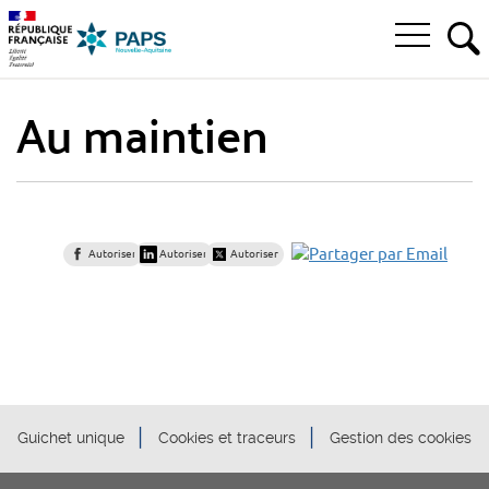
Aller
Aller
Aller
à
au
au
Ouvrir
la
menu
contenu
RE
le
recherche
principal,
menu
Au maintien
principal
Autoriser
Autoriser
Autoriser
Guichet unique
Cookies et traceurs
Gestion des cookies